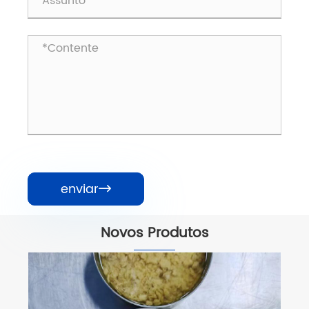
enviar

Novos Produtos
Pedaço de Skipjack enlatado em