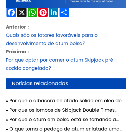
Facebook
X
WhatsApp
Pinterest
LinkedIn
Share
Anterior :
Quais são os fatores favoráveis ​​para o
desenvolvimento de atum bolsa?
Próximo :
Por que optar por comer o atum Skipjack pré -
cozido congelado?
Notícias relacionadas
Por que o albacora enlatado sólido em óleo de
soja é uma escolha inteligente para refeições
Por que os lombos de Skipjack Double Times
nutritivas e convenientes?
Cleaning são considerados o padrão ouro no
Por que o atum em bolsa está se tornando a
processamento de frutos do mar
escolha preferida dos consumidores modernos?
O que torna o pedaço de atum enlatado uma