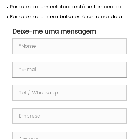
potência nutricional para dietas modernas?
Por que o atum enlatado está se tornando a
escolha inteligente para um estilo de vida
Por que o atum em bolsa está se tornando a
saudável e sustentável?
melhor escolha para consumidores ocupados?
Deixe-me uma mensagem