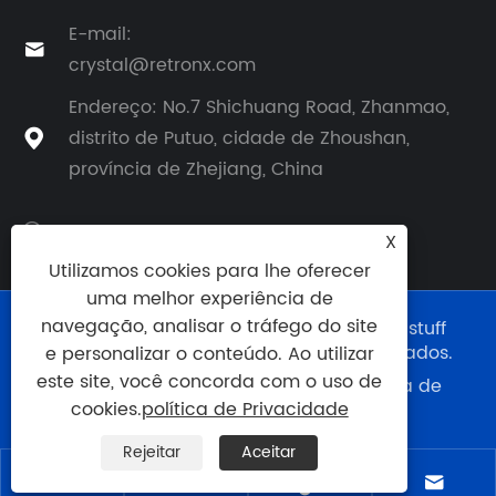
E-mail:

crystal@retronx.com
Endereço: No.7 Shichuang Road, Zhanmao,
distrito de Putuo, cidade de Zhoushan,

província de Zhejiang, China
X
Utilizamos cookies para lhe oferecer
uma melhor experiência de
navegação, analisar o tráfego do site
Copyright © 2024 Zhejiang Retronx Foodstuff
Industry Co., Ltd. Todos os direitos reservados.
e personalizar o conteúdo. Ao utilizar
este site, você concorda com o uso de
Links
|
Sitemap
|
RSS
|
XML
|
política de
cookies.
política de Privacidade
Privacidade
|
Rejeitar
Aceitar



