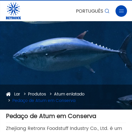
PORTUGUÊS


Lar
Produtos
Atum enlatado
Pedaço de Atum em Conserva
Pedaço de Atum em Conserva
Zhejiang Retronx Foodstuff Industry Co., Ltd. é um