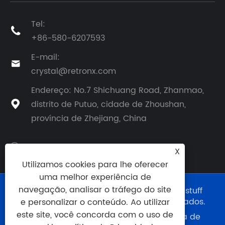
Tel:

+86-580-6207593
E-mail:

crystal@retronx.com
Endereço: No.7 Shichuang Road, Zhanmao,
distrito de Putuo, cidade de Zhoushan,

província de Zhejiang, China
X
Utilizamos cookies para lhe oferecer
uma melhor experiência de
navegação, analisar o tráfego do site
Copyright © 2024 Zhejiang Retronx Foodstuff
Industry Co., Ltd. Todos os direitos reservados.
e personalizar o conteúdo. Ao utilizar
este site, você concorda com o uso de
Links
|
Sitemap
|
RSS
|
XML
|
política de