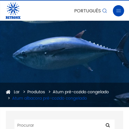
PORTUGUÊS


Lar
Produtos
Atum pré-cozido congelado
Atum albacora pré-cozido congelado