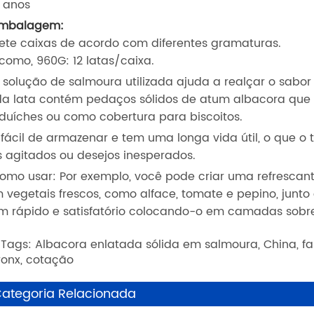
s anos
Embalagem:
jete caixas de acordo com diferentes gramaturas.
 como, 960G: 12 latas/caixa.
A solução de salmoura utilizada ajuda a realçar o sabo
a lata contém pedaços sólidos de atum albacora que s
duíches ou como cobertura para biscoitos.
É fácil de armazenar e tem uma longa vida útil, o que o
s agitados ou desejos inesperados.
Como usar: Por exemplo, você pode criar uma refresc
 vegetais frescos, como alface, tomate e pepino, junt
m rápido e satisfatório colocando-o em camadas sobre
 Tags: Albacora enlatada sólida em salmoura, China, fabr
ronx, cotação
ategoria Relacionada