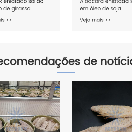
k enlatado sólido
Albacora enlatada s
 de girassol
em óleo de soja
is >>
Veja mais >>
ecomendações de notíci