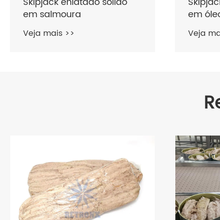
Skipjack enlatado sólido
Skipjac
em salmoura
em óleo
Veja mais >>
Veja ma
R