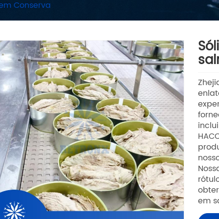
 em Conserva
Sól
sa
Zheji
enla
exper
forne
inclu
HACCP
prod
nosso
Nossa
rótul
obter
em sa