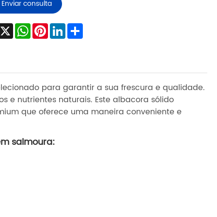
Enviar consulta
Facebook
X
WhatsApp
Pinterest
LinkedIn
Share
lecionado para garantir a sua frescura e qualidade.
s e nutrientes naturais. Este albacora sólido
emium que oferece uma maneira conveniente e
 em salmoura: