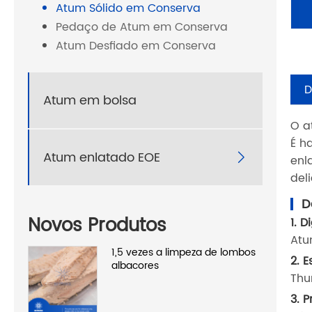
Atum Sólido em Conserva
Pedaço de Atum em Conserva
Atum Desfiado em Conserva
D
Atum em bolsa
O a
É h
Atum enlatado EOE

enl
del
D
Novos Produtos
1. D
Atu
1,5 vezes a limpeza de lombos
2. 
albacores
Thu
3. 