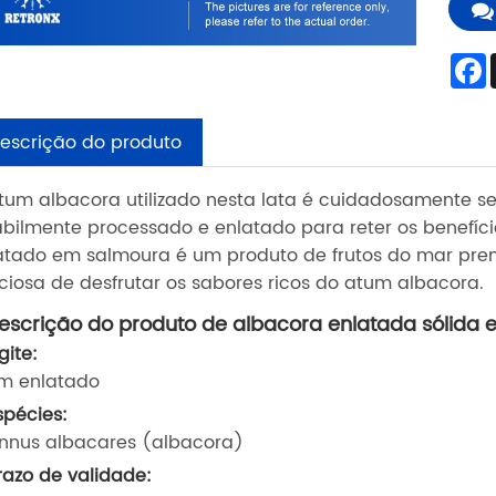
escrição do produto
tum albacora utilizado nesta lata é cuidadosamente se
abilmente processado e enlatado para reter os benefício
atado em salmoura é um produto de frutos do mar pr
iciosa de desfrutar os sabores ricos do atum albacora.
escrição do produto de albacora enlatada sólida
igite:
m enlatado
Espécies:
nnus albacares (albacora)
Prazo de validade: