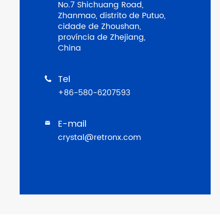
No.7 Shichuang Road,
Zhanmao, distrito de Putuo,
cidade de Zhoushan,
província de Zhejiang,
China
Tel

+86-580-6207593
E-mail

crystal@retronx.com