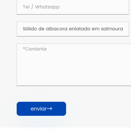
enviar
