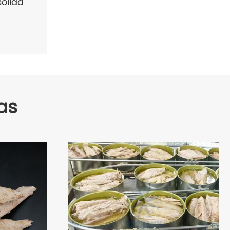
ólida
as