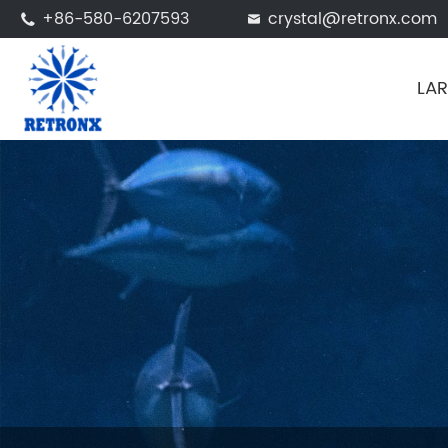
+86-580-6207593
crystal@retronx.com


LAR