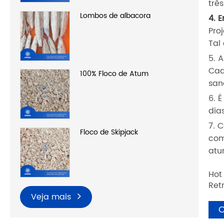
trê
Lombos de albacora
4. 
Pro
Tal
5. 
Cad
100% Floco de Atum
san
6. 
dia
7. 
Floco de Skipjack
com
atu
Hot
Ret
Veja mais
C